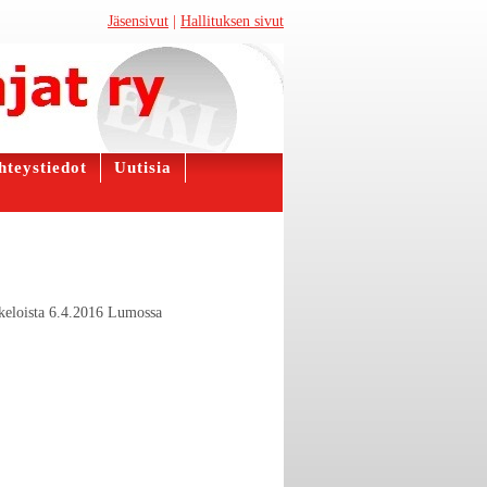
Jäsensivut
|
Hallituksen sivut
hteystiedot
Uutisia
keloista 6.4.2016 Lumossa