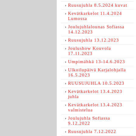
Ruusujuhla 8.5.2024 kuvat
Kevätkarkelot 11.4.2024
Lumossa
Joulujuhlalounas Sofiassa
14.12.2023
Ruusujuhla 13.12.2023
Joulushow Kouvola
17.11.2023
Umpimähkä 13-14.6.2023
Ulkoilupäivä Karjalohjalla
16.5.2023
RUUSUJUHLA 10.5.2023
Kevätkarkelot 13.4.2023
juhla
Kevätkarkelot 13.4.2023
valmistelua
Joulujuhla Sofiassa
9.12.2022
Ruusujuhla 7.12.2022