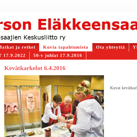
atkat ja retket
Kuvia tapahtumista
Ota yhteyttä
Y
 17.9.2022
50-v juhlat 17.9.2016
Kevätkarkelot 6.4.2016
Kuvat kevätkar