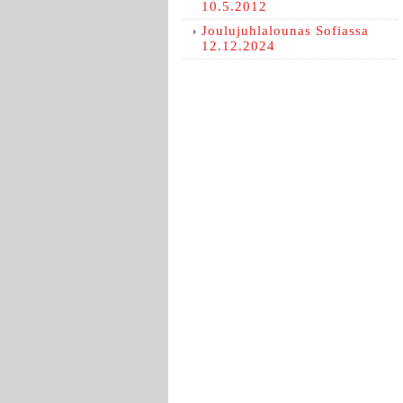
10.5.2012
Joulujuhlalounas Sofiassa
12.12.2024