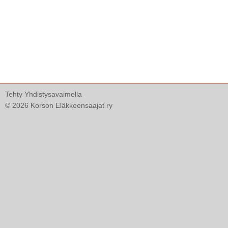
Tehty Yhdistysavaimella
©
2026 Korson Eläkkeensaajat ry