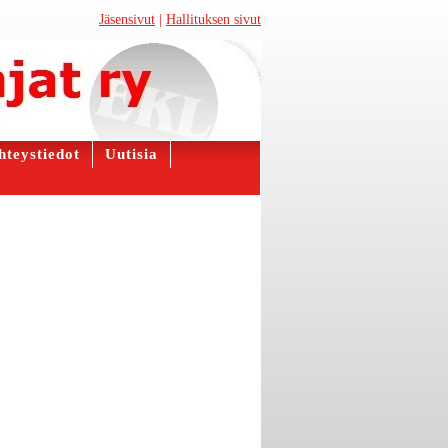
Jäsensivut
|
Hallituksen sivut
hteystiedot
Uutisia