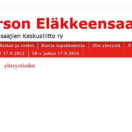
atkat ja retket
Kuvia tapahtumista
Ota yhteyttä
Y
 17.9.2022
50-v juhlat 17.9.2016
yhteystiedot