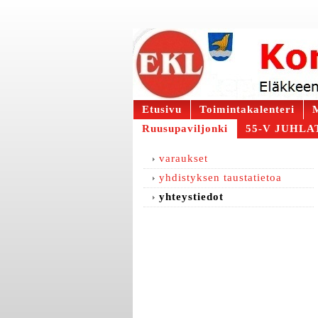
Etusivu
Toimintakalenteri
M
Ruusupaviljonki
55-V JUHLAT
varaukset
yhdistyksen taustatietoa
yhteystiedot