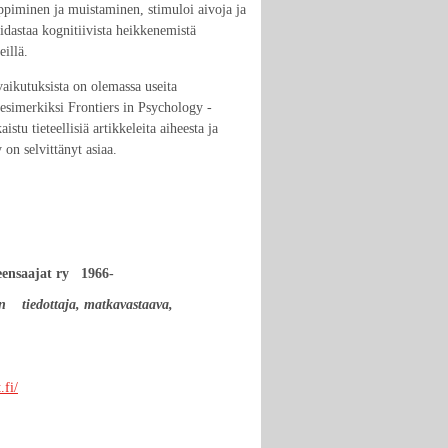
piminen ja muistaminen, stimuloi aivoja ja
hidastaa kognitiivista heikkenemistä
eillä.
aikutuksista on olemassa useita
 esimerkiksi Frontiers in Psychology -
aistu tieteellisiä artikkeleita aiheesta ja
 on selvittänyt asiaa.
eensaajat ry 1966-
n
tiedottaja, matkavastaava,
.fi/