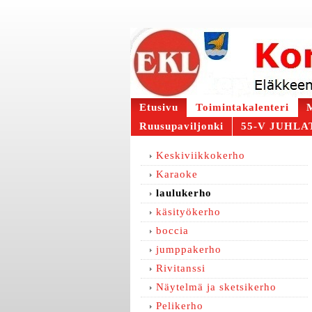
Etusivu
Toimintakalenteri
M
Ruusupaviljonki
55-V JUHLAT
Keskiviikkokerho
Karaoke
laulukerho
käsityökerho
boccia
jumppakerho
Rivitanssi
Näytelmä ja sketsikerho
Pelikerho