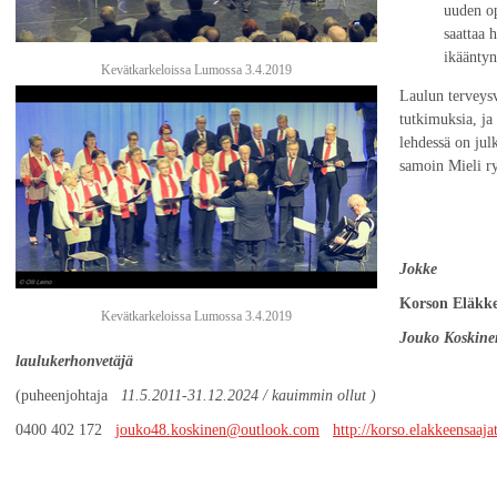
uuden op
saattaa 
ikääntyn
Kevätkarkeloissa Lumossa 3.4.2019
Laulun terveysv
tutkimuksia, ja
lehdessä on julk
samoin Mieli ry
Jokke
Korson Eläkk
Kevätkarkeloissa Lumossa 3.4.2019
Jouko Koskine
laulukerhonvetäjä
(puheenjohtaja
11.5.2011-31.12.2024 / kauimmin ollut )
0400 402 172
jouko48.koskinen@outlook.com
http://korso.elakkeensaajat