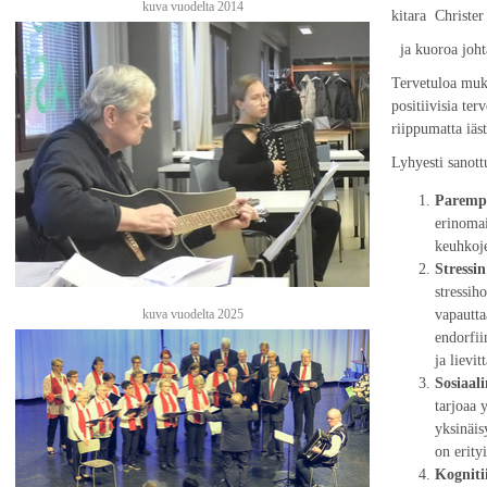
kuva vuodelta 2014
kitara Christer 
ja kuoroa johtaa
Tervetuloa muka
positiivisia ter
riippumatta iäst
Lyhyesti sanott
Parempi
erinomai
keuhkoje
Stressin
stressih
kuva vuodelta 2025
vapautt
endorfii
ja lievit
Sosiaal
tarjoaa 
yksinäis
on erity
Kogniti