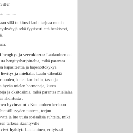
Silfer
 ..........
an sillä tutkitusti laulu tarjoaa monia
veyshyötyjä sekä fyysisesti että henkisesti,
ä.
una:
 hengitys ja verenkierto:
Laulaminen on
sta hengitysharjoittelua, mikä parantaa
n kapasiteettia ja hapenottokykyä.
 lievitys ja mieliala:
Laulu vähentää
ormonien, kuten kortisolin, tasoa ja
aa hyvän mielen hormoneja, kuten
neja ja oksitosiinia, mikä parantaa mielialaa
tää ahdistusta .
inen hyvinvointi:
Kuuluminen kerhoon
yhteisöllisyyden tunteen, torjuu
yyttä ja luo uusia sosiaalisia suhteita, mikä
isen tärkeää ikääntyville .
iviset hyödyt:
Laulaminen, erityisesti