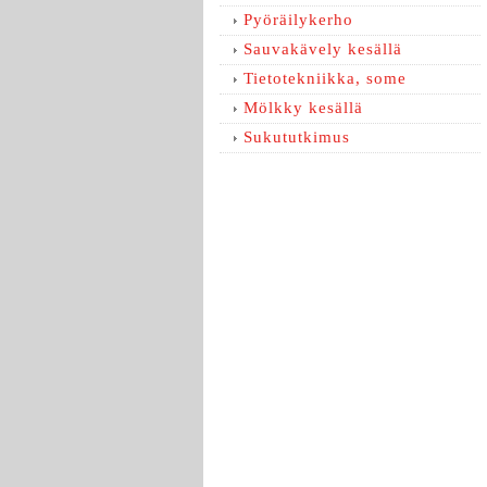
Pyöräilykerho
Sauvakävely kesällä
Tietotekniikka, some
Mölkky kesällä
Sukututkimus