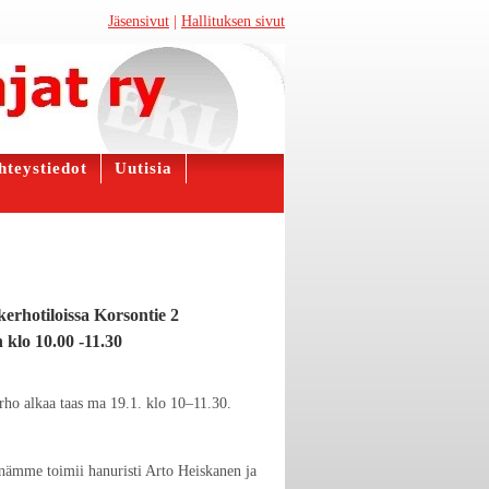
Jäsensivut
|
Hallituksen sivut
hteystiedot
Uutisia
erhotiloissa Korsontie 2
 klo 10.00 -11.30
rho alkaa taas ma 19.1. klo 10–11.30.
änämme toimii hanuristi Arto Heiskanen ja