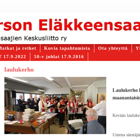
atkat ja retket
Kuvia tapahtumista
Ota yhteyttä
Y
 17.9.2022
50-v juhlat 17.9.2016
laulukerho
Laulukerho k
maanantaisin
Kevään lauluke
Uutena säestäj