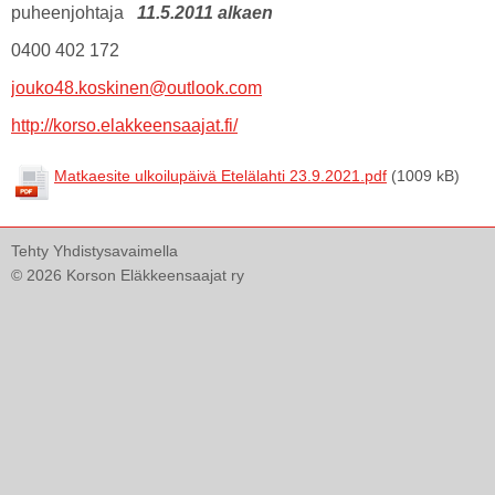
puheenjohtaja
11.5.2011 alkaen
0400 402 172
jouko48.koskinen@outlook.com
http://korso.elakkeensaajat.fi/
Matkaesite ulkoilupäivä Etelälahti 23.9.2021.pdf
(1009 kB)
Tehty Yhdistysavaimella
©
2026 Korson Eläkkeensaajat ry