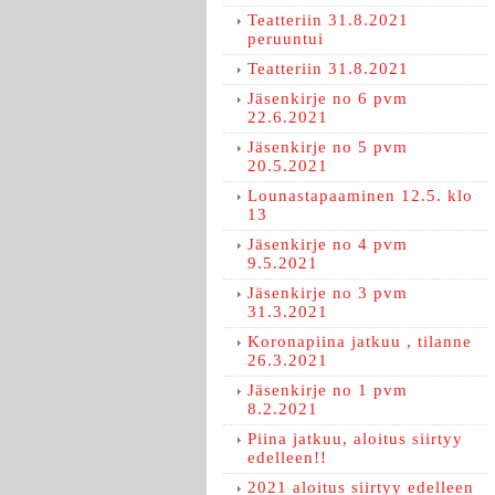
Teatteriin 31.8.2021
peruuntui
Teatteriin 31.8.2021
Jäsenkirje no 6 pvm
22.6.2021
Jäsenkirje no 5 pvm
20.5.2021
Lounastapaaminen 12.5. klo
13
Jäsenkirje no 4 pvm
9.5.2021
Jäsenkirje no 3 pvm
31.3.2021
Koronapiina jatkuu , tilanne
26.3.2021
Jäsenkirje no 1 pvm
8.2.2021
Piina jatkuu, aloitus siirtyy
edelleen!!
2021 aloitus siirtyy edelleen