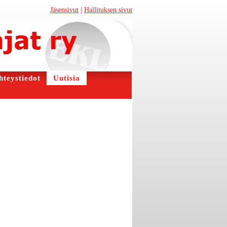
Jäsensivut
|
Hallituksen sivut
hteystiedot
Uutisia