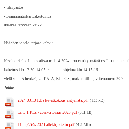
- tilinpäätös
-toiminnantarkastuskertomus
lukekaa tarkkaan kaikki.
Nähdään ja talo tarjoaa kahvit.
Kevätkarkelot Lumosalissa to 11.4.2024 on ennätysmäärä osallistujia meilt
kahvitus klo 13.30–14.05 / ohjel
vielä sopii 5 henkeä, UPEATA, KIITOS, maksut tilille, viitenumero 2040 ta
Jokke
2024.03.13 KEs kevätkokous esityslista.pdf
(133 kB)
Liite 1 KEs vuosikertomus 2023.pdf
(311 kB)
Tilinpäätös 2023 allekirjoitettu.pdf
(4.3 MB)