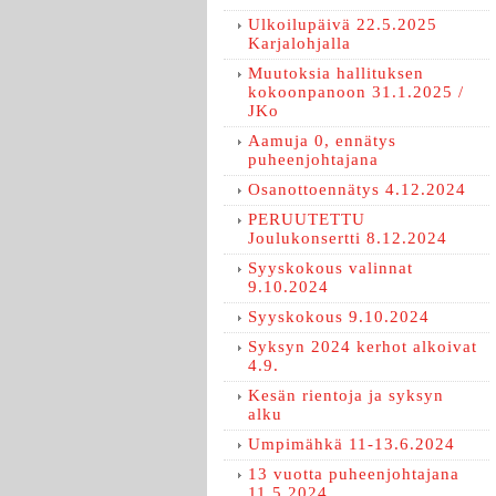
Ulkoilupäivä 22.5.2025
Karjalohjalla
Muutoksia hallituksen
kokoonpanoon 31.1.2025 /
JKo
Aamuja 0, ennätys
puheenjohtajana
Osanottoennätys 4.12.2024
PERUUTETTU
Joulukonsertti 8.12.2024
Syyskokous valinnat
9.10.2024
Syyskokous 9.10.2024
Syksyn 2024 kerhot alkoivat
4.9.
Kesän rientoja ja syksyn
alku
Umpimähkä 11-13.6.2024
13 vuotta puheenjohtajana
11.5.2024