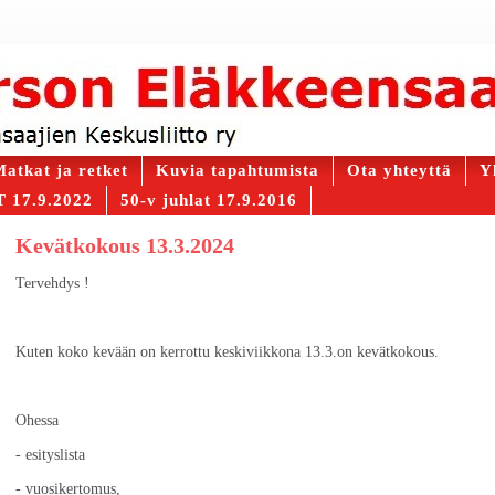
atkat ja retket
Kuvia tapahtumista
Ota yhteyttä
Y
 17.9.2022
50-v juhlat 17.9.2016
Kevätkokous 13.3.2024
Tervehdys !
Kuten koko kevään on kerrottu keskiviikkona 13.3.on kevätkokous.
Ohessa
- esityslista
- vuosikertomus,