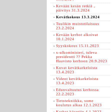
Kevään kesän retkiä ,
päivitys 31.3.2024
Kevätkokous 13.3.2024
Tuulikin muistotilaisuus
23.2.2024
Kevään kerhot alkoivat
10.1.2024
Syyskokous 15.11.2023
x-ulkoministeri, tuleva
presidentti ?? Pekka
Haavisto kerhoon 20.9.2023
Kuvat kevätkarkeloista
13.4.2023
Videot kevätkarkeloista
13.4.2023
Edunvaltuutus kerhossa
22.2.2023
Tietotekniikka, some
koulutus alkaa 12.1.2023
Kerhot käyntiin 4.1.2023