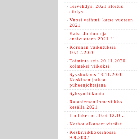
Tervehdys, 2021 aloitus
siirtyy
Vuosi vaihtui, katse vuoteen
2021
Katse Jouluun ja
ensivuoteen 2021 !!
Koronan vaikutuksia
10.12.2020
Toiminta seis 20.11.2020
kolmeksi viikoksi
Syyskokous 18.11.2020
Koskinen jatkaa
puheenjohtajana
Syksyn liikunta
Rajaniemen lomaviikko
kesällä 2021
Laulukerho alkoi 12.10.
Kerhot alkaneet vireästi
Keskiviikkokerhossa
9.9.2002