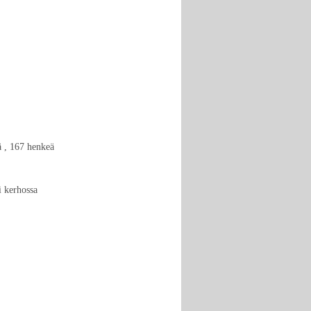
ä , 167 henkeä
ma klo 14.15-16
i kerhossa