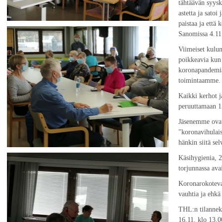
tähtäävän syysk
astetta ja satoi
paistaa ja että
Sanomissa 4.11.2
Viimeiset kulun
poikkeavia kun
koronapandemia
toimintaamme.
Kaikki kerhot j
peruuttamaan 1
Jäsenemme ovat 
"koronavihulais
hänkin siitä sel
Käsihygienia, 2
torjunnassa ava
Koronarokoteva
vauhtia ja ehkä
THL:n tilanneka
16.11. klo 13.0