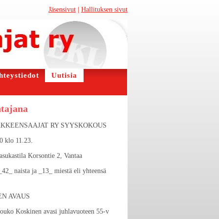
Jäsensivut
|
Hallituksen sivut
hteystiedot
Uutisia
htajana
KKEENSAAJAT RY SYYSKOKOUS
0 klo 11.23.
sukastila Korsontie 2, Vantaa
_42_ naista ja _13_ miestä eli yhteensä
EN AVAUS
Jouko Koskinen avasi juhlavuoteen 55-v