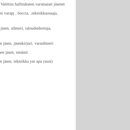
 Valittiin hallitukseen varsinaiset jäsenet
 varapj , boccia, ,tekniikkaosaaja,
jäsen, sihteeri, taloudenhoitaja,
 jäsen, jäsenkirjuri, varasihteeri
nen jäsen, emäntä
n jäsen, tekniikka ym apu (uusi)