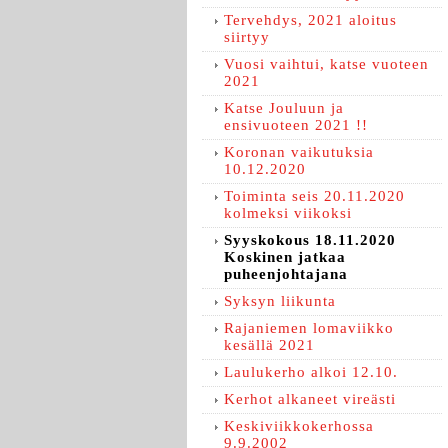
Tervehdys, 2021 aloitus
siirtyy
Vuosi vaihtui, katse vuoteen
2021
Katse Jouluun ja
ensivuoteen 2021 !!
Koronan vaikutuksia
10.12.2020
Toiminta seis 20.11.2020
kolmeksi viikoksi
Syyskokous 18.11.2020
Koskinen jatkaa
puheenjohtajana
Syksyn liikunta
Rajaniemen lomaviikko
kesällä 2021
Laulukerho alkoi 12.10.
Kerhot alkaneet vireästi
Keskiviikkokerhossa
9.9.2002