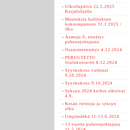
Ulkoilupäivä 22.5.2025
Karjalohjalla
Muutoksia hallituksen
kokoonpanoon 31.1.2025 /
JKo
Aamuja 0, ennätys
puheenjohtajana
Osanottoennätys 4.12.2024
PERUUTETTU
Joulukonsertti 8.12.2024
Syyskokous valinnat
9.10.2024
Syyskokous 9.10.2024
Syksyn 2024 kerhot alkoivat
4.9.
Kesän rientoja ja syksyn
alku
Umpimähkä 11-13.6.2024
13 vuotta puheenjohtajana
11.5.2024