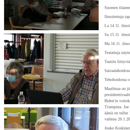
Suomen tilanne
Ilmoitettuja ta
La 14.11. ilmoi
Su 15.11. ilmoi
Ma 16.11. ilmoi
Testattuja näyt
Tautiin liittyv
Sairaalahoidos
Tehohoidossa o
Maailmaa on jä
presidenttivaal
Biden'in voitok
Trumpista. Joe 
ääniä on tullut
vaihtuu 20.1.2
Jouko Koskinen