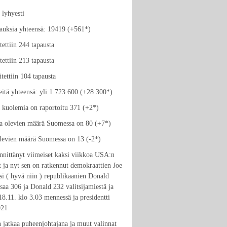
 lyhyesti
pauksia yhteensä: 19419 (+561*)
tettiin 244 tapausta
tettiin 213 tapausta
tettiin 104 tapausta
teitä yhteensä: yli 1 723 600 (+28 300*)
iä kuolemia on raportoitu 371 (+2*)
sa olevien määrä Suomessa on 80 (+7*)
levien määrä Suomessa on 13 (-2*)
nnittänyt viimeiset kaksi viikkoa USA:n
it ja nyt sen on ratkennut demokraattien Joe
si ( hyvä niin ) republikaanien Donald
saa 306 ja Donald 232 valitsijamiestä ja
 18.11. klo 3.03 mennessä ja presidentti
021
 jatkaa puheenjohtajana ja muut valinnat