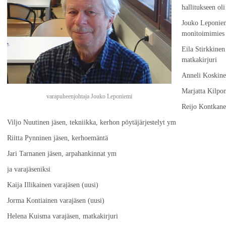
hallitukseen oli
Jouko Leponiemi
monitoimimies
Eila Stirkkinen 
matkakirjuri
Anneli Koskinen
Marjatta Kilpo
varapuheenjohtaja Jouko Leponiemi
Reijo Kontkane
Viljo Nuutinen jäsen, tekniikka, kerhon pöytäjärjestelyt ym
Riitta Pynninen jäsen, kerhoemäntä
Jari Tarnanen jäsen, arpahankinnat ym
ja varajäseniksi
Kaija Illikainen varajäsen (uusi)
Jorma Kontiainen varajäsen (uusi)
Helena Kuisma varajäsen, matkakirjuri