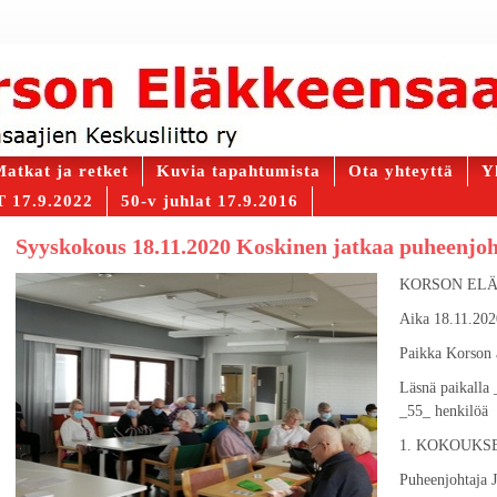
atkat ja retket
Kuvia tapahtumista
Ota yhteyttä
Y
 17.9.2022
50-v juhlat 17.9.2016
Syyskokous 18.11.2020 Koskinen jatkaa puheenjo
KORSON ELÄ
Aika 18.11.202
Paikka Korson a
Läsnä paikalla 
_55_ henkilöä
1. KOKOUKS
Puheenjohtaja 