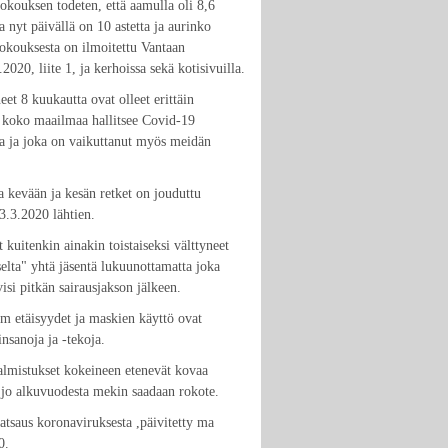
okouksen todeten, että aamulla oli 8,6
 ja nyt päivällä on 10 astetta ja aurinko
 kokouksesta on ilmoitettu Vantaan
020, liite 1, ja kerhoissa sekä kotisivuilla.
eet 8 kuukautta ovat olleet erittäin
 koko maailmaa hallitsee Covid-19
 ja joka on vaikuttanut myös meidän
a kevään ja kesän retket on jouduttu
3.3.2020 lähtien.
kuitenkin ainakin toistaiseksi välttyneet
elta" yhtä jäsentä lukuunottamatta joka
visi pitkän sairausjakson jälkeen.
m etäisyydet ja maskien käyttö ovat
insanoja ja -tekoja.
lmistukset kokeineen etenevät kovaa
 jo alkuvuodesta mekin saadaan rokote.
tsaus koronaviruksesta ,päivitetty ma
0.